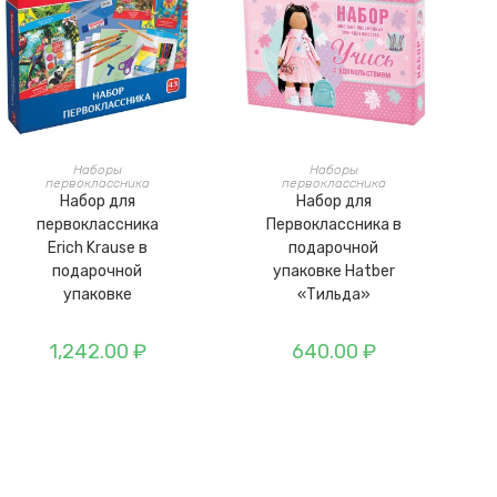
В КОРЗИНУ
В КОРЗИНУ
Наборы
Наборы
первоклассника
первоклассника
Набор для
Набор для
первоклассника
Первоклассника в
Erich Krause в
подарочной
подарочной
упаковке Hatber
упаковке
«Тильда»
1,242.00
₽
640.00
₽